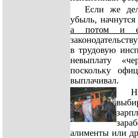
Если же дел
убыль, начнутс
а потом и е
законодательств
в трудовую инсп
невыплату «че
поскольку офиц
выплачивал.
Н
выб
зарп
зара
алименты или д