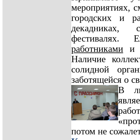
мероприятиях, с
городских и р
декадниках, с
фестивалях.
работниками
и п
Наличие коллек
солидной орган
заботящейся о с
В лю
явля
рабо
«про
потом не сожалет