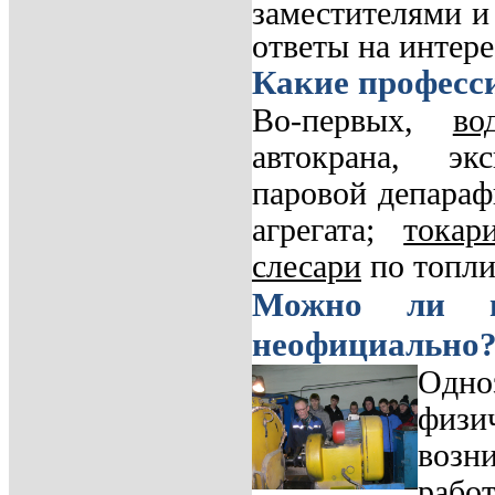
заместителями и
ответы на интер
Какие професс
Во-первых,
во
автокрана, эк
паровой депараф
агрегата;
токар
слесари
по топли
Можно ли в
неофициально
Одно
физи
возн
раб