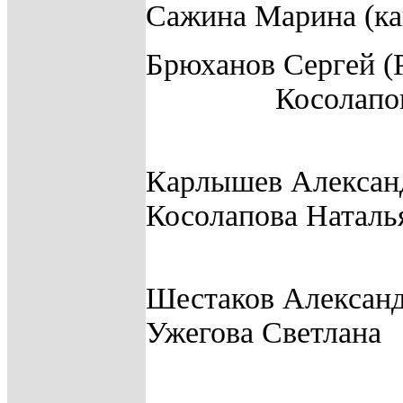
Сажина Марина (ка
Брюханов Сергей (
Кос
(бух
Карлышев Александ
Косола
(опера
Шестаков Александр
Ужего
(опера