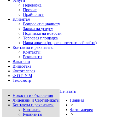
Услуги
Перевозка
Прочие
Прайс-лист
Клиентам
Вопрос специалисту
Заявка на услугу
Подписка на новости
Торговая площадка
Наша анкета (опросы посетителей сайта)
Контакты и реквизиты
Контакты
Реквизиты
Вакансии
Видеотека
Фотогалерея
Ф О Р У М
Техосмотр
Печатать
Новости и объявления
Лицензии и Сертификаты
Главная
Контакты и реквизиты
>
Контакты
Фотогалерея
Реквизиты
>