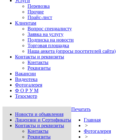
Услуги
Перевозка
Прочие
Прайс-лист
Клиентам
Вопрос специалисту
Заявка на услугу
Подписка на новости
Торговая площадка
Наша анкета (опросы посетителей сайта)
Контакты и реквизиты
Контакты
Реквизиты
Вакансии
Видеотека
Фотогалерея
Ф О Р У М
Техосмотр
Печатать
Новости и объявления
Лицензии и Сертификаты
Главная
Контакты и реквизиты
>
Контакты
Фотогалерея
Реквизиты
>