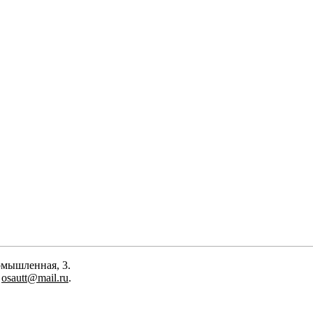
омышленная, 3.
:
osautt@mail.ru
.