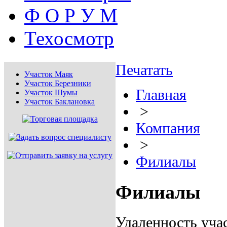
Ф О Р У М
Техосмотр
Печатать
Участок Маяк
Участок Березники
Главная
Участок Шумы
Участок Баклановка
>
Компания
>
Филиалы
Филиалы
Удаленность уча