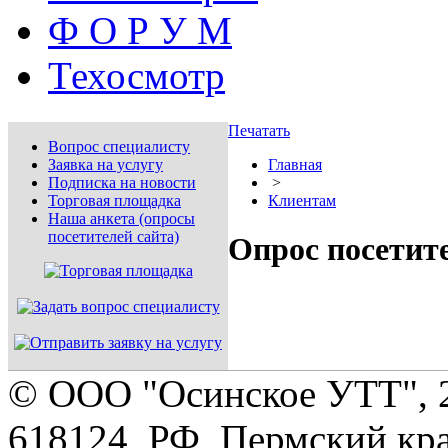
Ф О Р У М
Техосмотр
Печатать
Вопрос специалисту
Заявка на услугу
Главная
Подписка на новости
>
Торговая площадка
Клиентам
Наша анкета (опросы
посетителей сайта)
Опрос посетит
© ООО "Осинское УТТ", 
618124, РФ, Пермский кра