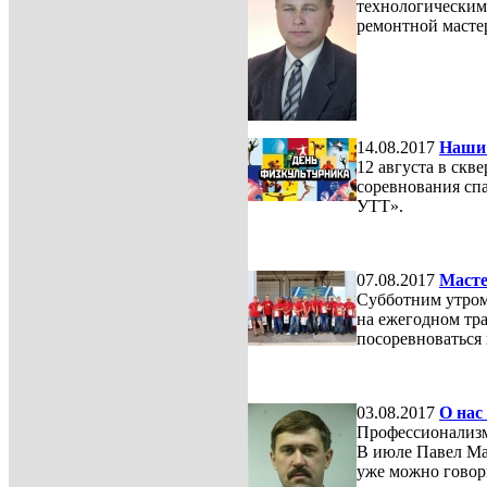
технологическим
ремонтной масте
14.08.2017
Наши 
12 августа в ск
соревнования сп
УТТ».
07.08.2017
Масте
Субботним утром
на ежегодном тр
посоревноваться 
03.08.2017
О нас
Профессионализм
В июле Павел Ма
уже можно говори