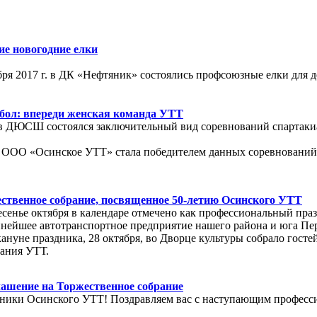
ие новогодние елки
 2017 г. в ДК «Нефтяник» состоялись профсоюзные елки для де
бол: впереди женская команда УТТ
. в ДЮСШ состоялся заключительный вид соревнований спарт
 ООО «Осинское УТТ» стала победителем данных соревнований
ственное собрание, посвященное 50-летию Осинского УТТ
сенье октября в календаре отмечено как профессиональный пра
пнейшее автотранспортное предприятие нашего района и юга Пе
кануне праздника, 28 октября, во Дворце культуры собрало госте
ания УТТ.
ашение на Торжественное собрание
ники Осинского УТТ! Поздравляем вас с наступающим професс