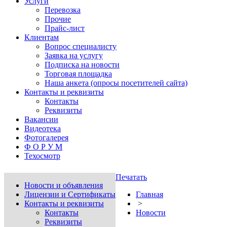
Услуги
Перевозка
Прочие
Прайс-лист
Клиентам
Вопрос специалисту
Заявка на услугу
Подписка на новости
Торговая площадка
Наша анкета (опросы посетителей сайта)
Контакты и реквизиты
Контакты
Реквизиты
Вакансии
Видеотека
Фотогалерея
Ф О Р У М
Техосмотр
Печатать
Новости и объявления
Лицензии и Сертификаты
Главная
Контакты и реквизиты
>
Контакты
Новости
Реквизиты