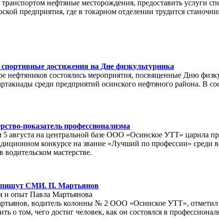
 транспортом нефтяные месторождения, предоставить услуги сп
рской предприятия, где в токарном отделении трудится станочн
спортивные достижения на Дне физкультурника
вере нефтяников состоялись мероприятия, посвященные Дню физк
артакиады среди предприятий осинского нефтяного района. В с
рство-показатель профессионализма
 5 августа на центральной базе ООО «Осинское УТТ» царила пр
адиционном конкурсе на звание «Лучший по профессии» среди в
в водительском мастерстве.
 пишут СМИ. П. Мартьянов
 и опыт Павла Мартьянова
ртьянов, водитель колонны № 2 ООО «Осинское УТТ», отметил зо
ть о том, чего достиг человек, как он состоялся в профессиона