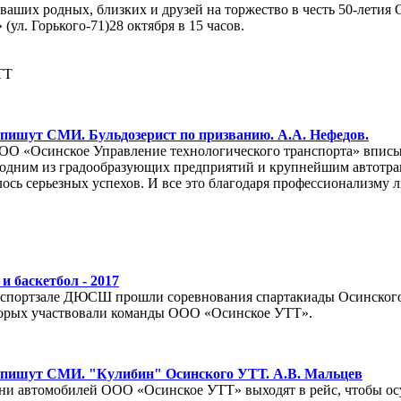
ваших родных, близких и друзей на торжество в честь 50-летия
(ул. Горького-71)28 октября в 15 часов.
ТТ
 пишут СМИ. Бульдозерист по призванию. А.А. Нефедов.
ООО «Осинское Управление технологического транспорта» вписы
 одним из градообразующих предприятий и крупнейшим автотр
лось серьезных успехов. И все это благодаря профессионализму
 и баскетбол - 2017
спортзале ДЮСШ прошли соревнования спартакиады Осинског
оторых участвовали команды ООО «Осинское УТТ».
 пишут СМИ. "Кулибин" Осинского УТТ. А.В. Мальцев
ни автомобилей ООО «Осинское УТТ» выходят в рейс, чтобы осу