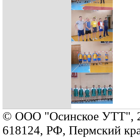
© ООО "Осинское УТТ", 
618124, РФ, Пермский кра