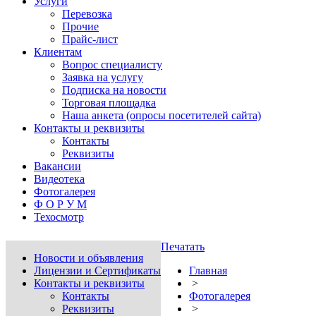
Услуги
Перевозка
Прочие
Прайс-лист
Клиентам
Вопрос специалисту
Заявка на услугу
Подписка на новости
Торговая площадка
Наша анкета (опросы посетителей сайта)
Контакты и реквизиты
Контакты
Реквизиты
Вакансии
Видеотека
Фотогалерея
Ф О Р У М
Техосмотр
Печатать
Новости и объявления
Лицензии и Сертификаты
Главная
Контакты и реквизиты
>
Контакты
Фотогалерея
Реквизиты
>