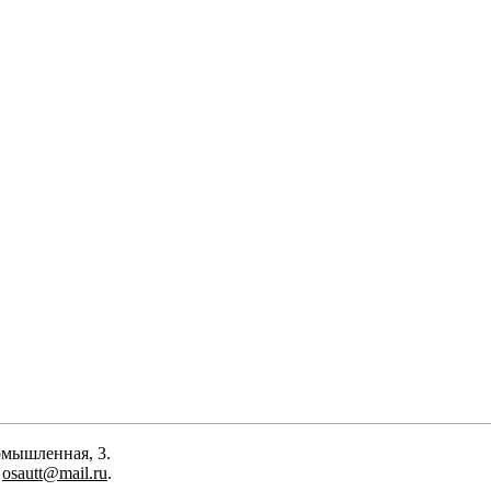
омышленная, 3.
:
osautt@mail.ru
.