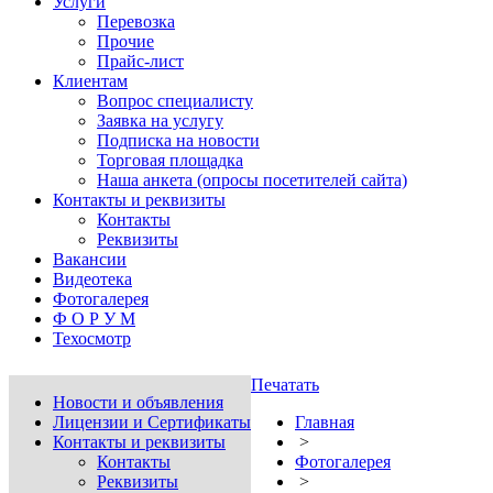
Услуги
Перевозка
Прочие
Прайс-лист
Клиентам
Вопрос специалисту
Заявка на услугу
Подписка на новости
Торговая площадка
Наша анкета (опросы посетителей сайта)
Контакты и реквизиты
Контакты
Реквизиты
Вакансии
Видеотека
Фотогалерея
Ф О Р У М
Техосмотр
Печатать
Новости и объявления
Лицензии и Сертификаты
Главная
Контакты и реквизиты
>
Контакты
Фотогалерея
Реквизиты
>