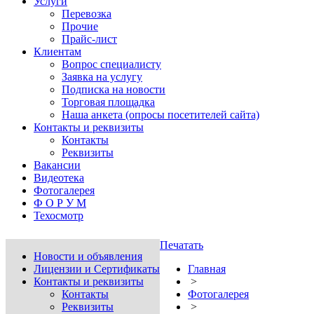
Услуги
Перевозка
Прочие
Прайс-лист
Клиентам
Вопрос специалисту
Заявка на услугу
Подписка на новости
Торговая площадка
Наша анкета (опросы посетителей сайта)
Контакты и реквизиты
Контакты
Реквизиты
Вакансии
Видеотека
Фотогалерея
Ф О Р У М
Техосмотр
Печатать
Новости и объявления
Лицензии и Сертификаты
Главная
Контакты и реквизиты
>
Контакты
Фотогалерея
Реквизиты
>