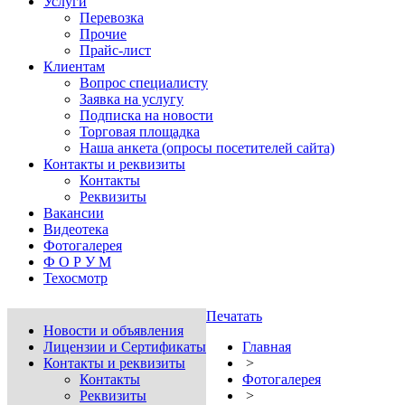
Услуги
Перевозка
Прочие
Прайс-лист
Клиентам
Вопрос специалисту
Заявка на услугу
Подписка на новости
Торговая площадка
Наша анкета (опросы посетителей сайта)
Контакты и реквизиты
Контакты
Реквизиты
Вакансии
Видеотека
Фотогалерея
Ф О Р У М
Техосмотр
Печатать
Новости и объявления
Лицензии и Сертификаты
Главная
Контакты и реквизиты
>
Контакты
Фотогалерея
Реквизиты
>