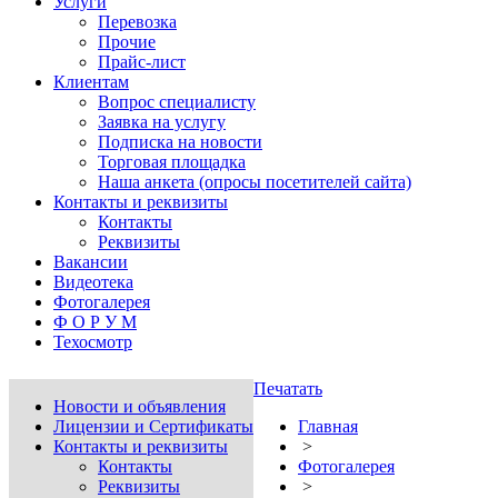
Услуги
Перевозка
Прочие
Прайс-лист
Клиентам
Вопрос специалисту
Заявка на услугу
Подписка на новости
Торговая площадка
Наша анкета (опросы посетителей сайта)
Контакты и реквизиты
Контакты
Реквизиты
Вакансии
Видеотека
Фотогалерея
Ф О Р У М
Техосмотр
Печатать
Новости и объявления
Лицензии и Сертификаты
Главная
Контакты и реквизиты
>
Контакты
Фотогалерея
Реквизиты
>