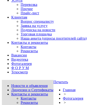
Услуги
Перевозка
Прочие
Прайс-лист
Клиентам
Вопрос специалисту
Заявка на услугу
Подписка на новости
Торговая площадка
Наша анкета (опросы посетителей сайта)
Контакты и реквизиты
Контакты
Реквизиты
Вакансии
Видеотека
Фотогалерея
Ф О Р У М
Техосмотр
Печатать
Новости и объявления
Лицензии и Сертификаты
Главная
Контакты и реквизиты
>
Контакты
Фотогалерея
Реквизиты
>